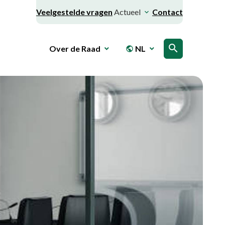
Veelgestelde vragen
Actueel
Contact
search
Over de Raad
NL
public