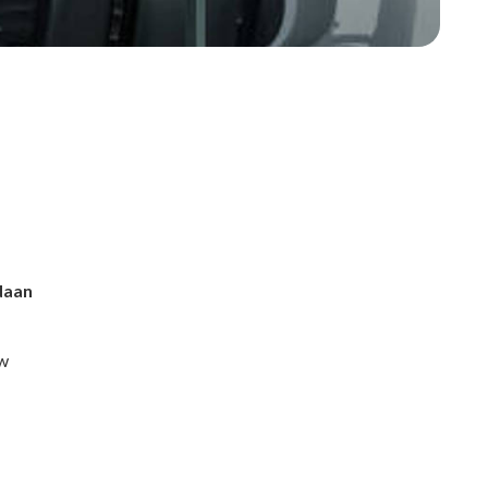
daan
uw