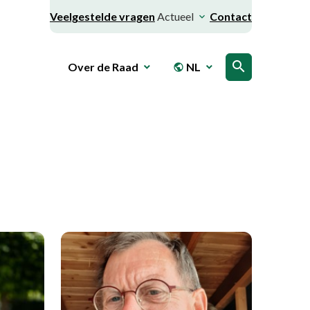
Veelgestelde vragen
Actueel
Contact
search
Over de Raad
NL
public