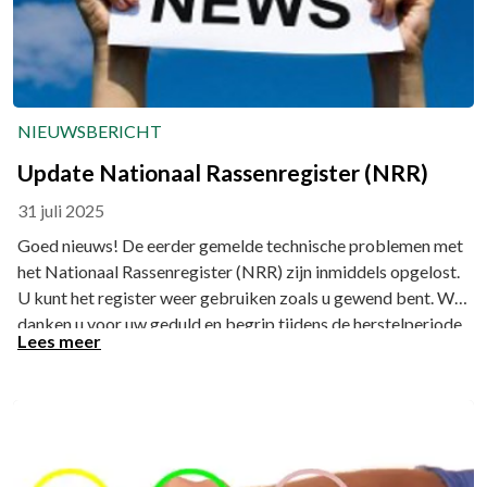
NIEUWSBERICHT
Update Nationaal Rassenregister (NRR)
31 juli 2025
Goed nieuws! De eerder gemelde technische problemen met
het Nationaal Rassenregister (NRR) zijn inmiddels opgelost.
U kunt het register weer gebruiken zoals u gewend bent. Wij
danken u voor uw geduld en begrip tijdens de herstelperiode.
Lees meer
Helaas ontbreekt het veld 'herregistratie aangevraagd' nog
in het NRR. Dit wordt gerepareerd.
Heeft u toch nog vragen of opmerkingen, neem dan gerust
contact op via
teamsupport@rasraad.nl
.