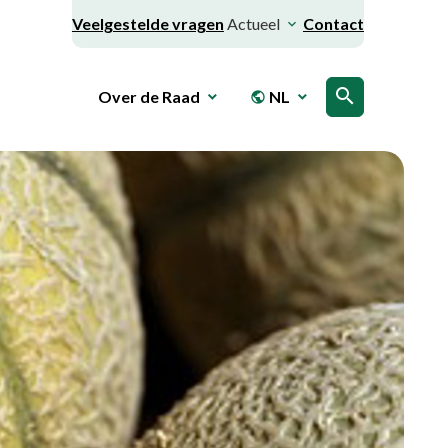
Veelgestelde vragen
Actueel
Contact
search
Over de Raad
NL
public