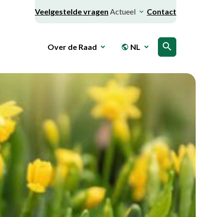
Veelgestelde vragen
Actueel
Contact
search
Over de Raad
NL
public